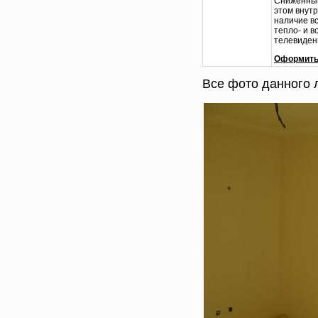
Сниженным
этом внут
наличие в
тепло- и в
телевидени
Оформить 
Все фото данного 