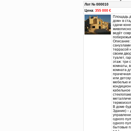
Лот № 000010
Цена
:
355 000 €
Площадь д
дом» в ст
сдачи кон
живописно
ведёт сов
побережья
Описание: 
санузлами
террасой н
своим двор
туалет, га
этаж: три
комнаты, в
комната дл
прачечная
или детск
мебелью и
кондицион
кабельное
стеклопак
металличе
термоизол
В доме бу
Здание) –
управлени
одного пул
одного пул
бытовые пр