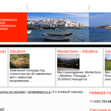
недвижимости
алии
недвижимость
родажу
ов)
Albufeire.
Montechoro – Albufeira
Val
Земельная площадь под
Местонахождение: Montechoro
Мес
строительство 40 смеженных
– Albufeira. Площадь: +-
Ros
вил с закрытым
35.000m2 Находится...
учас
кондоминиум....
бъекты на продажу
/
недвижимость в
/ 3-х этажный таунхаус
Номера го
+7 (495)
723-2
ус
Сегодня 