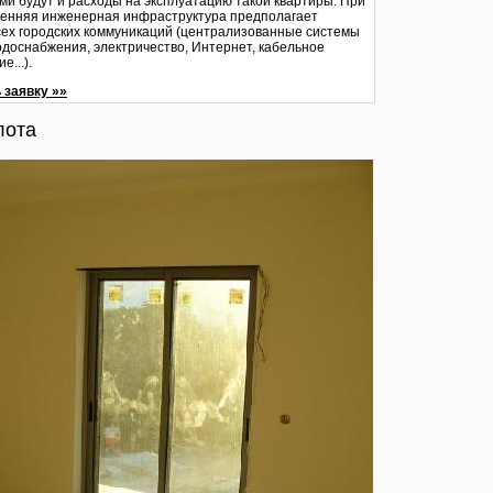
и будут и расходы на эксплуатацию такой квартиры. При
ренняя инженерная инфраструктура предполагает
сех городских коммуникаций (централизованные системы
одоснабжения, электричество, Интернет, кабельное
е...).
заявку »»
лота