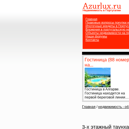
Главная
Правовые вопросы покупки 
Ипотечные кредиты в Португ
Вложения в португальскую 
Объекты недвижимости на п
Наши форумы
Контакты
Гостиница (88 номер
на...
Гостиница в Алгарве.
Гостиница находится на
первой береговой линии....
Главная
/
недвижимость - о
3-х этажный таунха