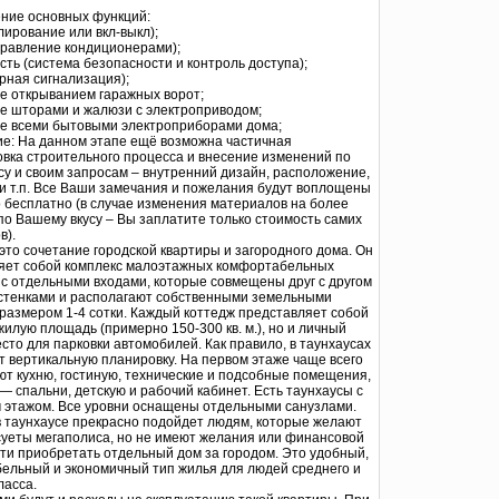
ние основных функций:
лирование или вкл-выкл);
правление кондиционерами);
ть (система безопасности и контроль доступа);
рная сигнализация);
е открыванием гаражных ворот;
е шторами и жалюзи с электроприводом;
е всеми бытовыми электроприборами дома;
е: На данном этапе ещё возможна частичная
овка строительного процесса и внесение изменений по
су и своим запросам – внутренний дизайн, расположение,
 и т.п. Все Ваши замечания и пожелания будут воплощены
 бесплатно (в случае изменения материалов на более
по Вашему вкусу – Вы заплатите только стоимость самих
в).
 это сочетание городской квартиры и загородного дома. Он
яет собой комплекс малоэтажных комфортабельных
 с отдельными входами, которые совмещены друг с другом
стенками и располагают собственными земельными
 размером 1-4 сотки. Каждый коттедж представляет собой
жилую площадь (примерно 150-300 кв. м.), но и личный
есто для парковки автомобилей. Как правило, в таунхаусах
т вертикальную планировку. На первом этаже чаще всего
ют кухню, гостиную, технические и подсобные помещения,
— спальни, детскую и рабочий кабинет. Есть таунхаусы с
 этажом. Все уровни оснащены отдельными санузлами.
в таунхаусе прекрасно подойдет людям, которые желают
суеты мегаполиса, но не имеют желания или финансовой
ти приобретать отдельный дом за городом. Это удобный,
ельный и экономичный тип жилья для людей среднего и
ласса.