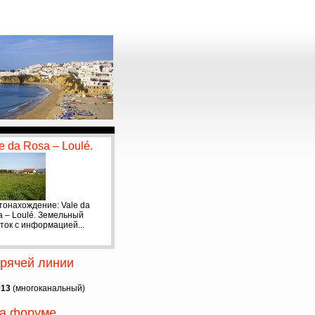
e da Rosa – Loulé.
тонахождение: Vale da
a – Loulé. Земельный
ток с информацией...
рячей линии
913
(многоканальный)
на форуме