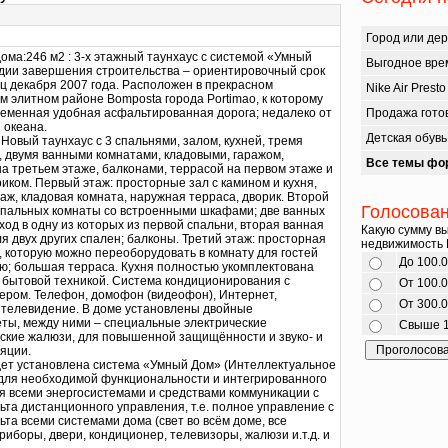
Город или дер
ома:246 м2 : 3-х этажный таунхаус с системой «Умный
Выгодное врем
адии завершения строительства – ориентировочный срок
ец декабря 2007 года. Расположен в прекрасном
Nike Air Presto 
м элитном районе Bomposta города Portimao, к которому
ременная удобная асфальтированная дорога; недалеко от
Продажа готов
 океана.
Детская обувь
Новый таунхаус с 3 спальнями, залом, кухней, тремя
, двумя ванными комнатами, кладовыми, гаражом,
Все темы фо
а третьем этаже, балконами, террасой на первом этаже и
иком. Первый этаж: просторные зал с камином и кухня,
раж, кладовая комната, наружная терраса, дворик. Второй
Голосова
 спальных комнаты со встроенными шкафами; две ванных
ход в одну из которых из первой спальни, вторая ванная
Какую сумму в
я двух других спален; балконы. Третий этаж: просторная
недвижимость 
, которую можно переоборудовать в комнату для гостей
До 100.
ую; большая терраса. Кухня полностью укомплектована
 бытовой техникой. Система кондиционирования с
От 100.0
ером. Телефон, домофон (видеофон), Интернет,
От 300.0
 телевидение. В доме установлены двойные
еты, между ними – специальные электрические
Свыше 1
ские жалюзи, для повышенной защищённости и звуко- и
яции.
дет установлена система «Умный Дом» (Интеллектуальное
 для необходимой функциональности и интегрированного
я всеми энергосистемами и средствами коммуникации с
ьта дистанционного управления, т.е. полное управление с
ьта всеми системами дома (свет во всём доме, все
иборы, двери, кондиционер, телевизоры, жалюзи и.т.д. и