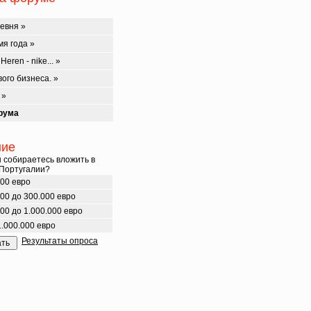
евня »
я года »
Heren - nike... »
ого бизнеса. »
 »
рума
ние
ы собираетесь вложить в
Португалии?
000 евро
00 до 300.000 евро
00 до 1.000.000 евро
.000.000 евро
Результаты опроса