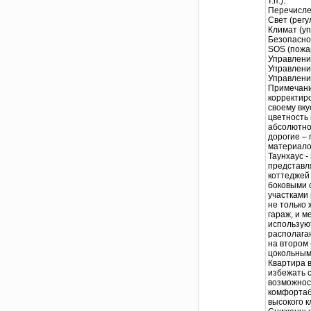
т.п.).
Перечисле
Свет (регу
Климат (у
Безопаснос
SOS (пожа
Управлени
Управлени
Управлени
Примечани
корректир
своему вку
цветность
абсолютно
дорогие – 
материало
Таунхаус -
представл
коттеджей
боковыми 
участками
не только 
гараж, и м
использую
располага
на втором 
цокольным
Квартира 
избежать 
возможнос
комфортаб
высокого к